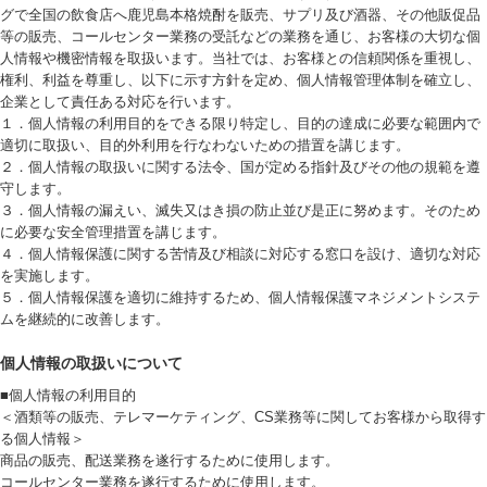
グで全国の飲食店へ鹿児島本格焼酎を販売、サプリ及び酒器、その他販促品
等の販売、コールセンター業務の受託などの業務を通じ、お客様の大切な個
人情報や機密情報を取扱います。当社では、お客様との信頼関係を重視し、
権利、利益を尊重し、以下に示す方針を定め、個人情報管理体制を確立し、
企業として責任ある対応を行います。
１．個人情報の利用目的をできる限り特定し、目的の達成に必要な範囲内で
適切に取扱い、目的外利用を行なわないための措置を講じます。
２．個人情報の取扱いに関する法令、国が定める指針及びその他の規範を遵
守します。
３．個人情報の漏えい、滅失又はき損の防止並び是正に努めます。そのため
に必要な安全管理措置を講じます。
４．個人情報保護に関する苦情及び相談に対応する窓口を設け、適切な対応
を実施します。
５．個人情報保護を適切に維持するため、個人情報保護マネジメントシステ
ムを継続的に改善します。
個人情報の取扱いについて
■個人情報の利用目的
＜酒類等の販売、テレマーケティング、CS業務等に関してお客様から取得す
る個人情報＞
商品の販売、配送業務を遂行するために使用します。
コールセンター業務を遂行するために使用します。